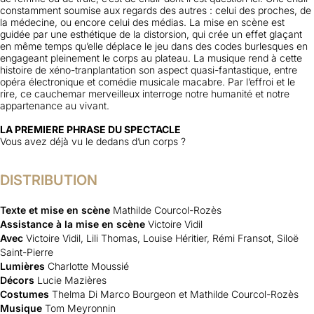
constamment soumise aux regards des autres : celui des proches, de
la médecine, ou encore celui des médias. La mise en scène est
guidée par une esthétique de la distorsion, qui crée un effet glaçant
en même temps qu’elle déplace le jeu dans des codes burlesques en
engageant pleinement le corps au plateau. La musique rend à cette
histoire de xéno-tranplantation son aspect quasi-fantastique, entre
opéra électronique et comédie musicale macabre. Par l’effroi et le
rire, ce cauchemar merveilleux interroge notre humanité et notre
appartenance au vivant.
LA PREMIERE PHRASE DU SPECTACLE
Vous avez déjà vu le dedans d’un corps ?
DISTRIBUTION
Texte et mise en scène
Mathilde Courcol-Rozès
Assistance à la mise en scène
Victoire Vidil
Avec
Victoire Vidil, Lili Thomas, Louise Héritier, Rémi Fransot, Siloë
Saint-Pierre
Lumières
Charlotte Moussié
Décors
Lucie Mazières
Costumes
Thelma Di Marco Bourgeon et Mathilde Courcol-Rozès
Musique
Tom Meyronnin