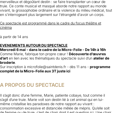
merveilleux et dégoûtant destin : se faire transplanter un cœur de
truie. Ce conte musical et masqué aborde notre rapport au monde
vivant, la grossophobie ordinaire et la violence du milieu médical, tout
en s'interrogeant plus largement sur l'étrangeté d'avoir un corps.
Ce spectacle est programmé dans le cadre du focus théâtre et
cinéma
à partir de 14 ans
EVENEMENTS AUTOUR DU SPECTACLE
Mercredi 6 mai - dans le cadre de la Micro-Folie - De 14h à 16h
Comme Marie, fabrique ton propre cœur !
Découverte d’œuvres
d’art
en lien avec les thématiques du spectacle suivi d’un
atelier de
broderie
.
Sur inscription à
microfolie@saintdenis.fr
- dès 11 ans
-
programme
complet de la Micro-Folie aux 3T juste ici
A PROPOS DU SPECTACLE
Il s’agit donc d’une femme, Marie, patiente cobaye, tout comme il
s’agit d’une truie. Marie voit son destin lié à cet animal qui en lui-
même cristallise les paradoxes de notre rapport au vivant :
consommation excessive et distanciée mêlée de mépris. Qu’elle soit
de femme ou de truie, c’est de chair dont il est question ici. Une chair