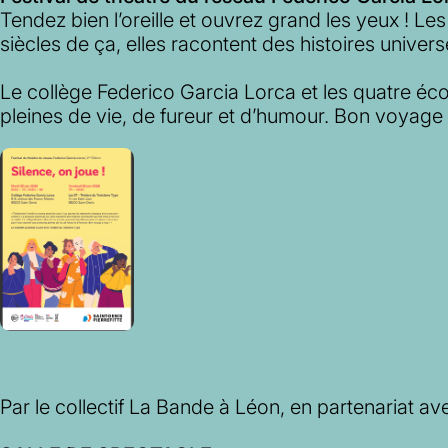
Tendez bien l’oreille et ouvrez grand les yeux ! Les
siècles de ça, elles racontent des histoires univers
Le collège Federico Garcia Lorca et les quatre éc
pleines de vie, de fureur et d’humour. Bon voyage 
Par le collectif La Bande à Léon, en partenariat a