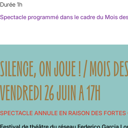
Durée 1h
Spectacle programmé dans le cadre du Mois des 
SILENCE, ON JOUE ! / MOIS DE
VENDREDI 26 JUIN A 17H
SPECTACLE ANNULE EN RAISON DES FORTES
Festival de théâtre du réseau Federico Garcia Lo