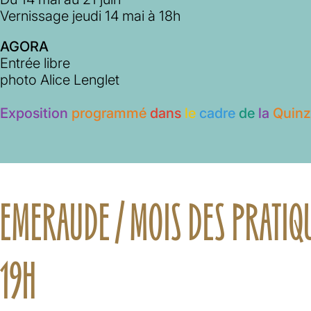
Vernissage jeudi 14 mai à 18h
AGORA
Entrée libre
photo Alice Lenglet
Exposition
programmé
dans
le
cadre
de
la
Quinz
EMERAUDE / MOIS DES PRATIQU
19H