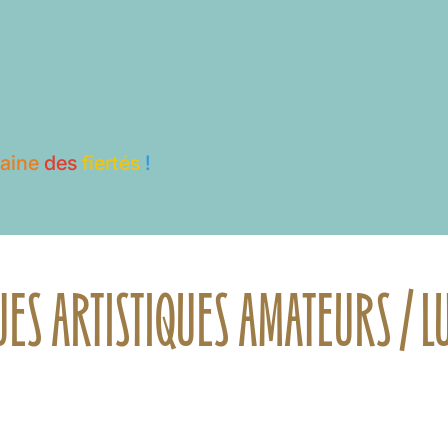
aine
des
fiertés
!
ES ARTISTIQUES AMATEURS / LU