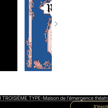
U TROISIÈME TYPE
Maison de l'émergence théatra
S'inscri