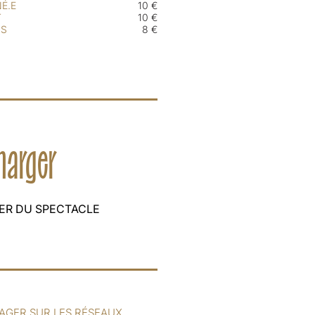
É.E
10 €
T
10 €
NS
8 €
charger
ER DU SPECTACLE
AGER SUR LES RÉSEAUX