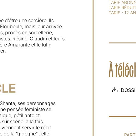
TARIF ABONN
TARIF RÉDUI
TARIF - 12 A
e d’être une sorcière. Ils
Floriboule, mais leur arrivée
, procès en sorcellerie,
stes. Résine, Claudin et leurs
ère Amarante et le lutin
er.
À télé
CLE
DOSSI
e Shanta, ses personnages
une pensée féministe se
que, pétillante et
sur scène, à la fois
viennent servir le récit
e de la “gigogne” : elle
PART