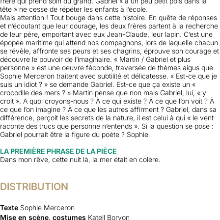
frère qui prend soin du grand. Gabriel «
a un peu petit pois dans la
tête » ne cesse de répéter les enfants à l’école.
Mais attention ! Tout bouge dans cette histoire. En quête de réponses
et n’écoutant que leur courage, les
deux frères partent à la recherche
de leur père, emportant avec eux Jean-Claude, leur lapin. C’est une
épopée maritime qui attend nos compagnons, lors de laquelle chacun
se révèle, affronte ses peurs et ses
chagrins, éprouve son courage et
découvre le pouvoir de l’imaginaire. « Martin / Gabriel et plus
personne » est une oeuvre féconde, traversée de thèmes aigus que
Sophie Merceron traitent avec subtilité
et délicatesse. « Est-ce que je
suis un idiot ? » se demande Gabriel. Est-ce que ça existe un «
crocodile des
mers ? » Martin pense que non mais Gabriel, lui, « y
croit ». A quoi croyons-nous ? À ce qui existe ? À ce
que l’on voit ? À
ce que l’on imagine ? À ce que les autres affirment ? Gabriel, dans sa
différence, perçoit
les secrets de la nature, il est celui à qui « le vent
raconte des trucs que personne n’entends ». Si la
question se pose :
Gabriel pourrait être la figure du poète ?
Sophie
LA PREMIÈRE PHRASE DE LA PIÈCE
Dans mon rêve, cette nuit là, la mer était en colère.
DISTRIBUTION
Texte
Sophie Merceron
Mise en scène, costumes
Katell Borvon