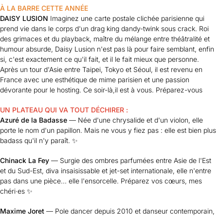
À LA BARRE CETTE ANNÉE
DAISY LUSION
Imaginez une carte postale clichée parisienne qui
prend vie dans le corps d'un drag king dandy-twink sous crack. Roi
des grimaces et du playback, maître du mélange entre théâtralité et
humour absurde, Daisy Lusion n'est pas là pour faire semblant, enfin
si, c'est exactement ce qu'il fait, et il le fait mieux que personne.
Après un tour d'Asie entre Taipei, Tokyo et Séoul, il est revenu en
France avec une esthétique de mime parisien et une passion
dévorante pour le hosting. Ce soir-là,il est à vous. Préparez-vous
UN PLATEAU QUI VA TOUT DÉCHIRER :
Azuré de la Badasse
— Née d'une chrysalide et d'un violon, elle
porte le nom d'un papillon. Mais ne vous y fiez pas : elle est bien plus
badass qu'il n'y paraît. ✨
Chinack La Fey
— Surgie des ombres parfumées entre Asie de l'Est
et du Sud-Est, diva insaisissable et jet-set internationale, elle n'entre
pas dans une pièce... elle l'ensorcelle. Préparez vos cœurs, mes
chéri·es ✨
Maxime Joret
— Pole dancer depuis 2010 et danseur contemporain,