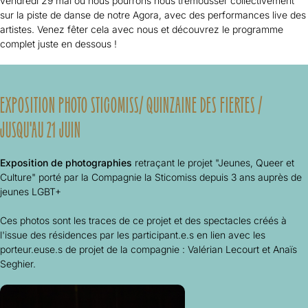
vendredi 29 mai où nous pourrons nous trémousser collectivement
sur la piste de danse de notre Agora, avec des performances live des
artistes. Venez fêter cela avec nous et découvrez le programme
complet juste en dessous !
EXPOSITION PHOTO STICOMISS/ QUINZAINE DES FIERTES /
JUSQU'AU 21 JUIN
Exposition de photographies
retraçant le projet "Jeunes, Queer et
Culture" porté par la Compagnie la Sticomiss depuis 3 ans auprès de
jeunes LGBT+
Ces photos sont les traces de ce projet et des spectacles créés à
l'issue des résidences par les participant.e.s en lien avec les
porteur.euse.s de projet de la compagnie : Valérian Lecourt et Anaïs
Seghier.