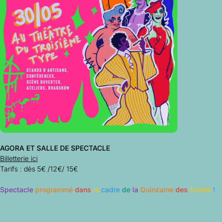
AGORA ET SALLE DE SPECTACLE
Billetterie ici
Tarifs : dès 5€ /12€/ 15€
Spectacle
programmé
dans
le
cadre
de
la
Quinzaine
des
fiertés
!