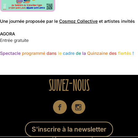
Une journée proposée par le
Cosmoz Collective
et artistes invités
AGORA
Entrée gratuite
Spectacle
programmé
dans
le
cadre
de
la
Quinzaine
des
fiertés
!
SUIVEZ-NOUS
S'inscrire à la newsletter