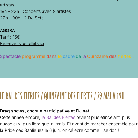
artistes
19h - 22h : Concerts avec 9 artistes
22h - 00h : 2 DJ Sets
AGORA
Tarif :
15€
Réserver vos billets ici
Spectacle
programmé
dans
le
cadre
de
la
Quinzaine
des
fiertés
!
LE BAL DES FIERTES / QUINZAINE DES FIERTES / 29 MAI A 19H
Drag shows, chorale participative et DJ set !
Cette année encore,
le Bal des Fiertés
revient plus étincelant, plus
audacieux, plus libre que ja-mais. Et avant de marcher ensemble pour
la Pride des Banlieues le 6 juin, on célèbre comme il se doit !