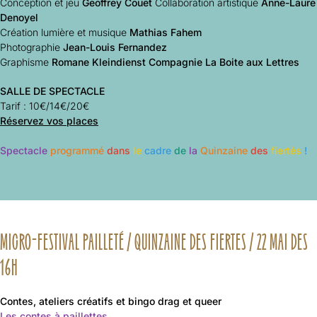
Conception et jeu
Geoffrey Couët
Collaboration artistique
Anne-Laure
Denoyel
Création lumière et musique
Mathias Fahem
Photographie
Jean-Louis Fernandez
Graphisme
Romane Kleindienst
Compagnie La Boite aux Lettres
SALLE DE SPECTACLE
Tarif :
10€/14€/20€
Réservez vos places
Spectacle
programmé
dans
le
cadre
de
la
Quinzaine
des
fiertés
!
MICRO-FESTIVAL PAILLETÉ / QUINZAINE DES FIERTES / 22 MAI DES
16H
Contes, ateliers créatifs et bingo drag et queer
Les contes à paillettes