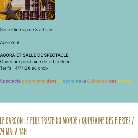
Secret line-up de 8 artistes
Aperoteuf
AGORA ET SALLE DE SPECTACLE
Ouverture prochaine de la billetterie
Tarifs : 4/7/12€ au choix
Spectacle
programmé
dans
le
cadre
de
la
Quinzaine
des
fiertés
!
LE GARCON LE PLUS TRISTE DU MONDE / QUINZAINE DES FIERTES /
24 MAI A 16H