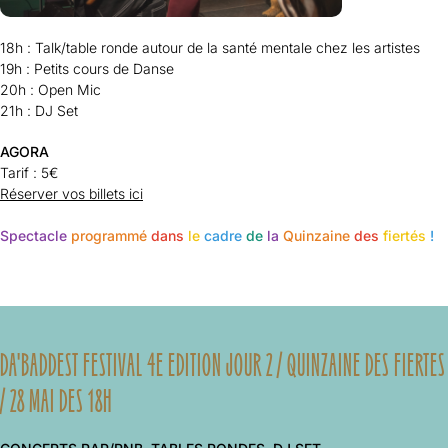
18h : Talk/table ronde autour de la santé mentale chez les artistes
19h : Petits cours de Danse
20h : Open Mic
21h : DJ Set
AGORA
Tarif :
5€
Réserver vos billets ici
Spectacle
programmé
dans
le
cadre
de
la
Quinzaine
des
fiertés
!
DA'BADDEST FESTIVAL 4E EDITION JOUR 2 / QUINZAINE DES FIERTES
/ 28 MAI DES 18H