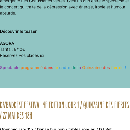
émergente Les Chaussettes Vertes. C’est un duo entre le spectacle et
le concert qui traite de la dépression avec énergie, ironie et humour
absurde.
Découvrir le teaser
AGORA
Tarifs : 8/10€
Réservez vos places ici
Spectacle
programmé
dans
le
cadre
de
la
Quinzaine
des
fiertés
!
DA'BADDEST FESTIVAL 4E EDITION JOUR 1 / QUINZAINE DES FIERTES
/ 27 MAI DES 18H
Openmic rap/r&b / Danse hip hop / tables rondes / DJ Set