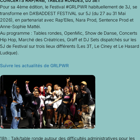
CONCERTS RAP/RNB, TABLES RONDES, DJ SET
Pour sa 4ème édition, le Festival #GRLPWR habituellement de 3J, se
transforme en DA’BADDEST FESTIVAL sur 5J (du 27 au 31 Mai
2026), en partenariat avec Rap’Elles, Nara Prod, Sentence Prod et
Anne-Sophie Mattéi.
Au programme : Tables rondes, OpenMic, Show de Danse, Concerts
Hip Hop, Marché des Créatrices, Graff et DJ Sets dispatchés sur les
5J de Festival sur trois lieux différents (Les 3T, Le Ciney et Le Hasard
Ludique).
Suivre les actualités de GRLPWR
18h : Talk/table ronde autour des difficultés administratives pour les