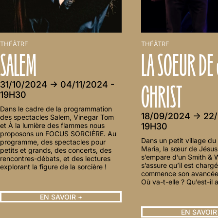
THÉÂTRE
THÉÂTRE
SALEM
LA SOEUR DE
CHRIST
31/10/2024 → 04/11/2024 -
19H30
Dans le cadre de la programmation
18/09/2024 → 22/
des spectacles Salem, Vinegar Tom
et À la lumière des flammes nous
19H30
proposons un FOCUS SORCIÈRE. Au
Dans un petit village du s
programme, des spectacles pour
Maria, la sœur de Jésus
petits et grands, des concerts, des
s’empare d’un Smith &
rencontres-débats, et des lectures
s’assure qu’il est chargé
explorant la figure de la sorcière !
commence son avancée 
Où va-t-elle ? Qu’est-il a
EN SAVOIR +
EN SAVOIR