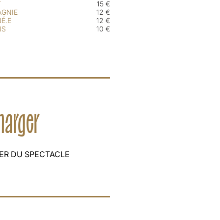
T
15 €
AGNIE
12 €
É.E
12 €
NS
10 €
charger
ER DU SPECTACLE