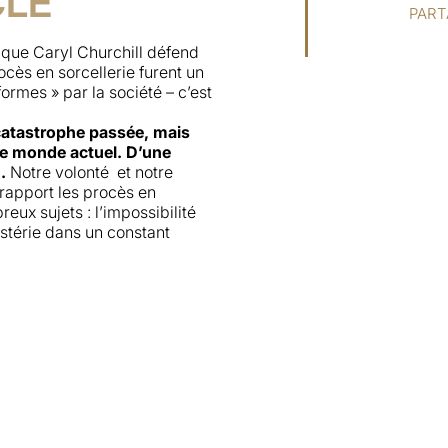
CLE
PART
nnique Caryl Churchill défend
cès en sorcellerie furent un
es » par la société – c’est
 catastrophe passée, mais
 le monde actuel. D’une
.
Notre volonté et notre
rapport les procès en
eux sujets : l’impossibilité
ystérie dans un constant