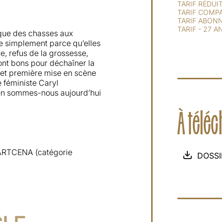
TARIF RÉDUI
TARIF COMP
TARIF ABONN
TARIF - 27 A
poque des chasses aux
ie simplement parce qu’elles
he, refus de la grossesse,
nt bons pour déchaîner la
 et première mise en scène
e féministe Caryl
ù en sommes-nous aujourd’hui
À télé
d’ARTCENA (catégorie
DOSSI