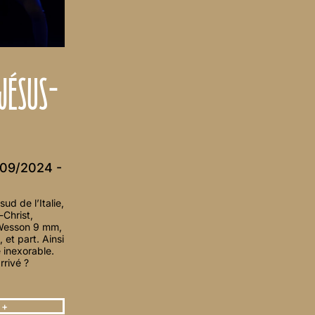
 JÉSUS-
09/2024 -
ud de l’Italie,
-Christ,
 Wesson 9 mm,
, et part. Ainsi
inexorable.
rrivé ?
 +