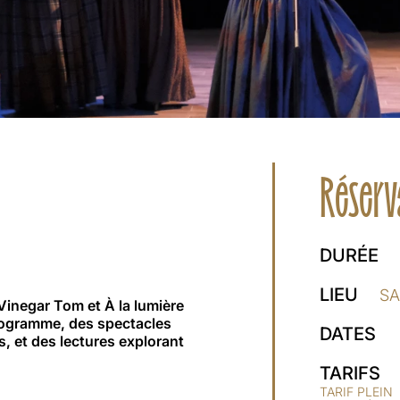
Réserv
DURÉE
LIEU
SA
inegar Tom et À la lumière
ogramme, des spectacles
DATES
s, et des lectures explorant
TARIFS
TARIF PLEIN