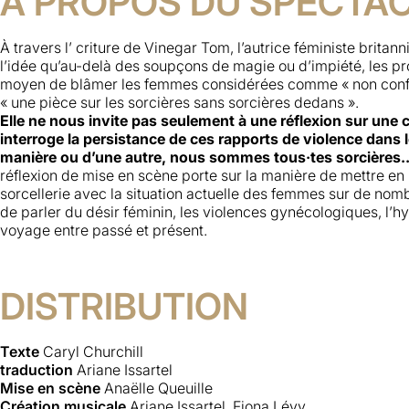
A PROPOS DU SPECTA
À travers l’ criture de Vinegar Tom, l’autrice féministe brita
l’idée qu’au-delà des soupçons de magie ou d’impiété, les pro
moyen de blâmer les femmes considérées comme « non conform
« une pièce sur les sorcières sans sorcières dedans ».
Elle ne nous invite pas seulement à une réflexion sur une
interroge la persistance de ces rapports de violence dans
manière ou d’une autre, nous sommes tous·tes sorcières..
réflexion de mise en scène porte sur la manière de mettre en 
sorcellerie avec la situation actuelle des femmes sur de nombr
de parler du désir féminin, les violences gynécologiques, l’h
voyage entre passé et présent.
DISTRIBUTION
Texte
Caryl Churchill
traduction
Ariane Issartel
Mise en scène
Anaëlle Queuille
Création musicale
Ariane Issartel, Fiona Lévy