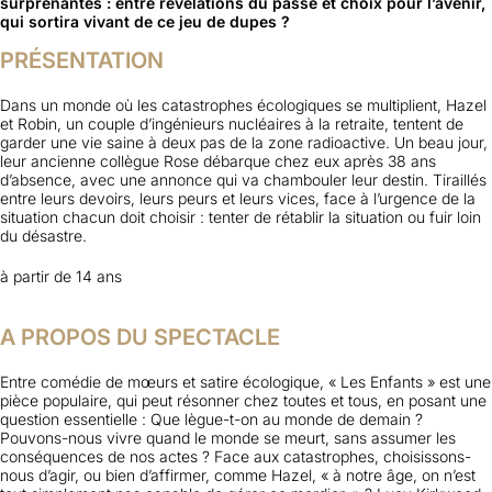
surprenantes : entre révélations du passé et choix pour l’avenir,
qui sortira vivant de ce jeu de dupes ?
PRÉSENTATION
Dans un monde où les catastrophes écologiques se multiplient, Hazel
et Robin, un couple d’ingénieurs nucléaires à la retraite, tentent de
garder une vie saine à deux pas de la zone radioactive. Un beau jour,
leur ancienne collègue Rose débarque chez eux après 38 ans
d’absence, avec une annonce qui va chambouler leur destin. Tiraillés
entre leurs devoirs, leurs peurs et leurs vices, face à l’urgence de la
situation chacun doit choisir : tenter de rétablir la situation ou fuir loin
du désastre
.
à partir de 14 ans
A PROPOS DU SPECTACLE
Entre comédie de mœurs et satire écologique, « Les Enfants » est une
pièce populaire, qui peut résonner chez toutes et tous, en posant une
question essentielle : Que lègue-t-on au monde de demain ?
Pouvons-nous vivre quand le monde se meurt, sans assumer les
conséquences de nos actes ? Face aux catastrophes, choisissons-
nous d’agir, ou bien d’affirmer, comme Hazel, « à notre âge, on n’est