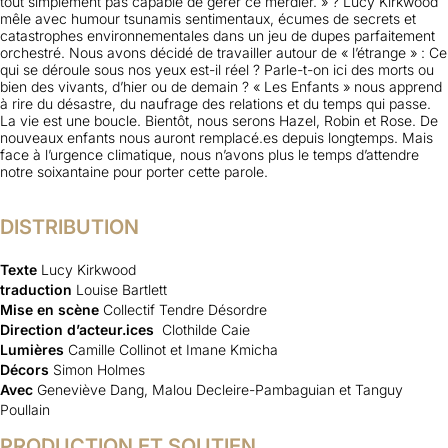
tout simplement pas capable de gérer ce merdier. » ? Lucy Kirkwood
mêle avec humour tsunamis sentimentaux, écumes de secrets et
catastrophes environnementales dans un jeu de dupes parfaitement
orchestré. Nous avons décidé de travailler autour de « l’étrange » : Ce
qui se déroule sous nos yeux est-il réel ? Parle-t-on ici des morts ou
bien des vivants, d’hier ou de demain ? « Les Enfants » nous apprend
à rire du désastre, du naufrage des relations et du temps qui passe.
La vie est une boucle. Bientôt, nous serons Hazel, Robin et Rose. De
nouveaux enfants nous auront remplacé.es depuis longtemps. Mais
face à l’urgence climatique, nous n’avons plus le temps d’attendre
notre soixantaine pour porter cette parole.
DISTRIBUTION
Texte
Lucy Kirkwood
traduction
Louise Bartlett
Mise en scène
Collectif Tendre Désordre
Direction d’acteur.ices
Clothilde Caie
Lumières
Camille Collinot et Imane Kmicha
Décors
Simon Holmes
Avec
Geneviève Dang, Malou Decleire-Pambaguian et Tanguy
Poullain
PRODUCTION ET SOUTIEN