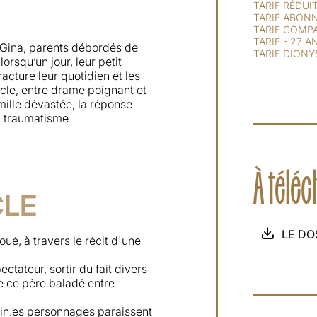
TARIF RÉDUI
TARIF ABONN
TARIF COMP
TARIF - 27 A
t Gina, parents débordés de
TARIF DIONY
orsqu’un jour, leur petit
racture leur quotidien et les
cle, entre drame poignant et
mille dévastée, la réponse
tel traumatisme
À télé
CLE
LE DO
é, à travers le récit d'une
ctateur, sortir du fait divers
 de ce père baladé entre
in.es
personnages paraissent