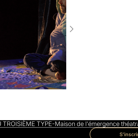
U TROISIÈME TYPE
Maison de l'émergence théatra
S'inscri