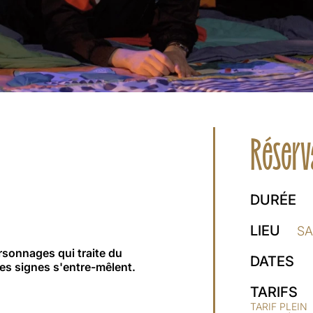
Réserv
DURÉE
LIEU
SA
rsonnages qui traite du
DATES
s signes s'entre-mêlent.
TARIFS
TARIF PLEIN