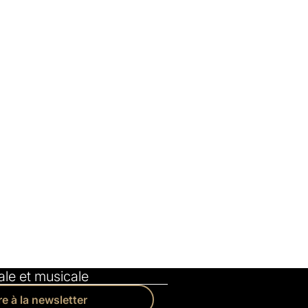
le et musicale
re à la newsletter