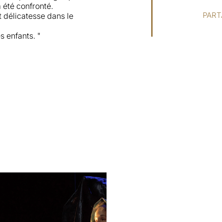
 a été confronté.
PART
t délicatesse dans le
s enfants. "