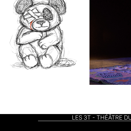
LES 3T - THÉÂTRE D